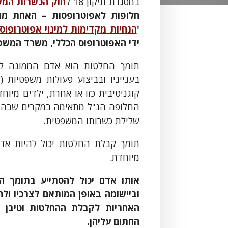
במסגרת תיקון 18 ל
חוק הכשרות המש
חלופות ל
אפוטרופסות
– האחת מהן
'
הנחיות מקדימות למינוי אפוטרופוס
ידי האפוטרופוס הכללי, משרד המשפ
תומך החלטות הוא אדם הממונה ל
בענייניו ובביצוע פעולות משפטיות 
החלופה הנ"ל מתאימה במקרים שבהם 
שלילת כשרותו המשפטית.
תומך קבלת החלטות יכול להיות אדם
מיוחדת.
אותו אדם יכול להסתייע בתומך 
וביישומה באופן המותאם לצרכיו ול
האחריות לקבלת ההחלטות וטיבן 
החתום עליהן.