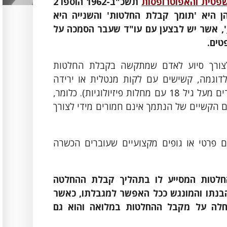
פטי
ת והאפוטרופסות
תשכ"ב-1962 הוספו 2
 היא '
תומך קבלת החלטות'
והשנייה היא
', אשר יש לבצען עם עו"ד שעבר הסמכה על
טים.
צורך סיוע לאדם שמתקשה בקבלת החלטות
(לדוגמה, קשישים עם לקות מנטלית או ירידה
קוגניטיבית כזו או אחרת, ילדים מיוחדים מעל גיל 18 עם מחלות פיזיולוגיות). כלומר,
הקשיים של הנתמך אינם חמורים מידי לצורך
 פרטי או גופים מקצועיים שעוברים הכשרה
החלטות המסייע לו בתהליך קבלת ההחלטה
הבנתו והמונגש ככל האפשר למגבלתו, כאשר
חלה על מקבל ההחלטות במלואה והוא גם