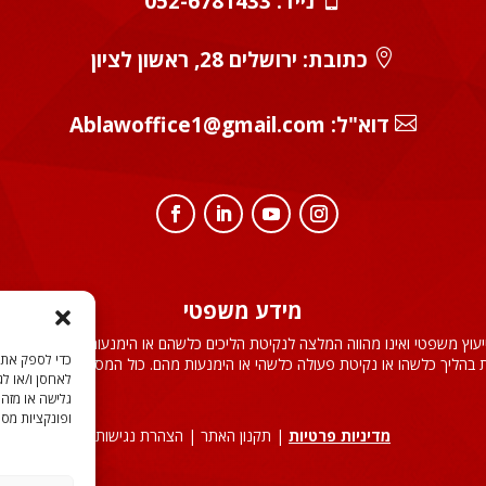
נייד:
052-6781433
כתובת: ירושלים 28, ראשון לציון

:דוא"ל
Ablawoffice1@gmail.com

מידע משפטי
ייעוץ משפטי ואינו מהווה המלצה לנקיטת הליכים כלשהם או הימנעות מהם. קריאת 
בהליך כלשהו או נקיטת פעולה כלשהי או הימנעות מהם. כול המסתמך על האמור לע
לאחסן ו/או לג
גלישה או מזהי
ופונקציות מסו
מדיניות פרטיות
| תקנון האתר | הצהרת נגישות