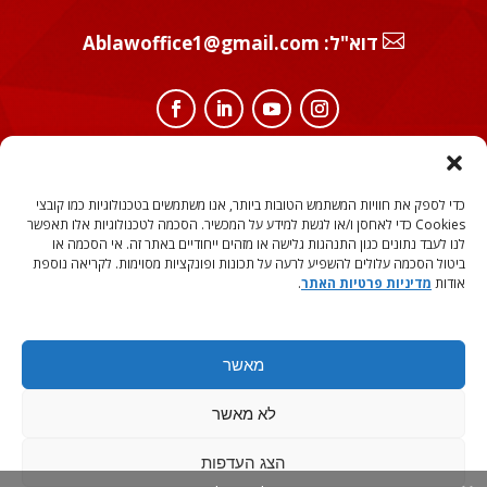

:דוא"ל
Ablawoffice1@gmail.com
מידע משפטי
המידע המופיע באתר אינו מהווה ייעוץ משפטי או תחליף לייעוץ משפטי
כדי לספק את חוויות המשתמש הטובות ביותר, אנו משתמשים בטכנולוגיות כמו קובצי
ואינו מהווה המלצה לנקיטת הליכים כלשהם או הימנעות מהם. קריאת
Cookies כדי לאחסן ו/או לגשת למידע על המכשיר. הסכמה לטכנולוגיות אלו תאפשר
המידע באתר אינה מהווה תחליף לפניה לעורך דין המתמחה בתחום ספציפי
לנו לעבד נתונים כגון התנהגות גלישה או מזהים ייחודיים באתר זה. אי הסכמה או
נדרש בטרם נקיטת בהליך כלשהו או נקיטת פעולה כלשהי או הימנעות
ביטול הסכמה עלולים להשפיע לרעה על תכונות ופונקציות מסוימות. לקריאה נוספת
מהם. כול המסתמך על האמור לעיל עושה זאת על אחריותו בלבד.
אודות
מדיניות פרטיות האתר
.
מדיניות פרטיות
| תקנון האתר | הצהרת נגישות
מאשר
לא מאשר
הוקם ע״י Magma.co.il | כל הזכויות שמורות לאיילת בדני, עו"ד
הצג העדפות
ומגשרת 2018