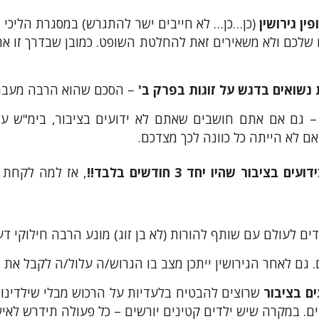
ין גירושין
(כן…כן… לא חייבים ישר להתגרש) במסגרת הליכי גי
לכם ולא משאירים זאת להחלטת השופט. כמובן שבדרך זו אתם 
ת נשואים בדגש על זוגות בפרק ב'
– הסכם שהוא הרבה מעבר 
 גם אם אתם חושבים שאתם לא ידועים בציבור, בימ"ש עלו
ם לא הייתה כל כוונה לכך מצדכם.
עים בציבור שהיו יחד 3 חודשים בלבד!!
, אז למה לקחת ס
ם לעולם עם שותף להורות (לא בן זוג) מונע הרבה חילוקי דע
. גם לאחר הגירושין ייתכן מצב בו הגרוש/ה עלול/ה לקבל את 
ים בציבור
שרוצים להבטיח בלעדיות על הרכוש מבלי שילדינו י
. במקרה שיש ילדים קטינים יורשים – כל פעולה תידרש לאי