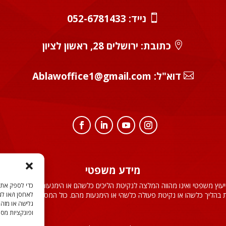
נייד:
052-6781433

כתובת: ירושלים 28, ראשון לציון

:דוא"ל
Ablawoffice1@gmail.com

מידע משפטי
ייעוץ משפטי ואינו מהווה המלצה לנקיטת הליכים כלשהם או הימנעות מהם. קריאת 
לאחסן ו/או לג
בהליך כלשהו או נקיטת פעולה כלשהי או הימנעות מהם. כול המסתמך על האמור לע
גלישה או מזהי
ופונקציות מסו