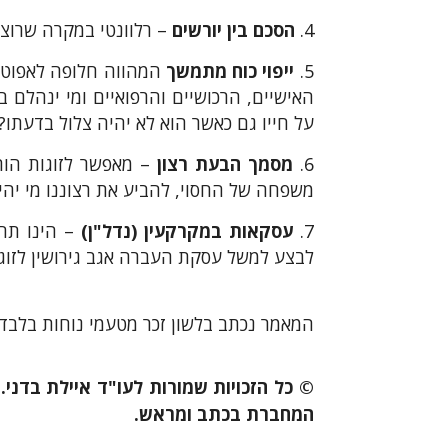
הסכם בין יורשים
– רלוונטי במקרה שרוצי
ייפוי כוח מתמשך
המהווה חלופה לאפוטרופ
האישיים, הרכושיים והרפואיים ומי ינהלם
על חייו גם כאשר הוא לא יהיה צלול בדעתו?
מסמך הבעת רצון
– מאפשר לזוגות הורי
משפחה של החסוי, להביע את רצוננו מי יהיה
עסקאות במקרקעין (נדל"ן)
– הינו תחו
לבצע למשל עסקת העברה אגב גירושין לזוגות
המאמר נכתב בלשון זכר מטעמי נוחות בלבד,
© כל הזכויות שמורות לעו"ד איילת בדני
המחברת בכתב ומראש.