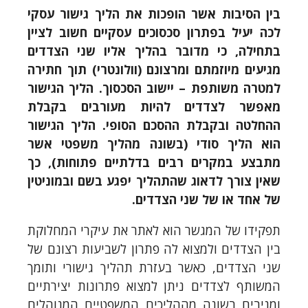
בין הסיבות אשר הופכות את הליך גישור עסקי
לכה יעיל בפתרון סכסוכים עסקיים חשוב לציין
בתחילה, כי
מ
דובר בהליך אליו שני הצדדים
מג
יעים מיוזמתם ומרצונם (וולונטרי)
תוך חתירה
למטרה משותפת
–
יישוב הסכסוך.
הליך הגישור
מאפשר לצדדים להיות מעורבים בקבלת
ההחלטה ובקבלת ההסכם הסופי.
הליך
ה
גישור
הוא הליך סודי (
בשונה
מ
הליך משפטי אשר
מתבצע במקרים רבים בדלתיים פתוחות), כך
שאין צורך לדאוג שהתהליך יפגע בשם ובמוניטין
של אחד או של שני הצדדים
.
תפקידו של המגשר הוא לאתר את עיקרי המחלוקת
בין הצדדים ולמצוא לה פתרון לשביעות רצונם של
שני הצדדים, כאשר בעזרת תהליך גישורי ותומך
המשותף לצדדים ניתן למצוא פתרונות יצירתיים
ומניבים בשונה מההליכים המשפטיים המנוהלים